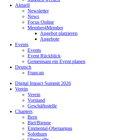
Aktuell
Newsletter
News
Focus Online
Member4Member
Angebot platzieren
Angebote
Events
Events
Event Rückblick
Gemeinsam ein Event planen
Deutsch
Français
Digital Impact Summit 2026
Verein
Verein
Vorstand
Geschäftsstelle
Chapters
Bern
Biel/Bienne
Emmental-Oberaargau
Solothurn
Oberwallis