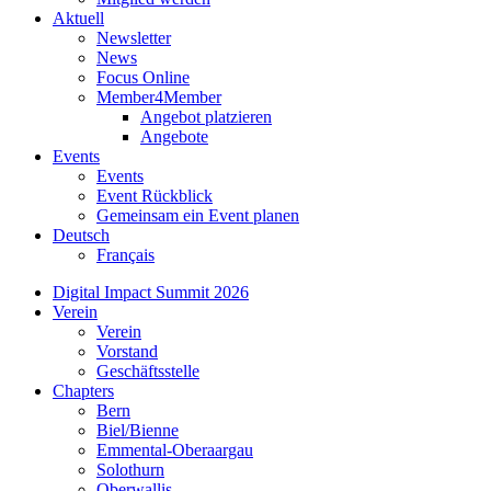
Aktuell
Newsletter
News
Focus Online
Member4Member
Angebot platzieren
Angebote
Events
Events
Event Rückblick
Gemeinsam ein Event planen
Deutsch
Français
Digital Impact Summit 2026
Verein
Verein
Vorstand
Geschäftsstelle
Chapters
Bern
Biel/Bienne
Emmental-Oberaargau
Solothurn
Oberwallis