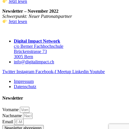
Jetzt lesen
Newsletter – November 2022
Schwerpunkt: Neuer Patronatspartner
Jetzt lesen
Digital Impact Network
c/o Berner Fachhochschule
Brückenstrasse 73
3005 Bern
info@digitalimpact.ch
Twitter
Instagram
Facebook-f
Meetup
Linkedin
Youtube
Impressum
Datenschutz
Newsletter
Vorname
Nachname
Email
Newsletter abonnieren