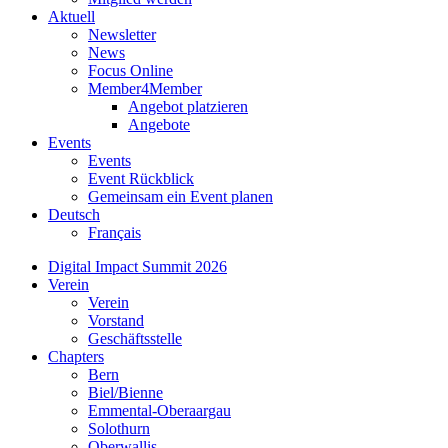
Aktuell
Newsletter
News
Focus Online
Member4Member
Angebot platzieren
Angebote
Events
Events
Event Rückblick
Gemeinsam ein Event planen
Deutsch
Français
Digital Impact Summit 2026
Verein
Verein
Vorstand
Geschäftsstelle
Chapters
Bern
Biel/Bienne
Emmental-Oberaargau
Solothurn
Oberwallis