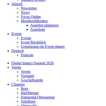
Aktuell
Newsletter
News
Focus Online
Member4Member
Angebot platzieren
Angebote
Events
Events
Event Rückblick
Gemeinsam ein Event planen
Deutsch
Français
Digital Impact Summit 2026
Verein
Verein
Vorstand
Geschäftsstelle
Chapters
Bern
Biel/Bienne
Emmental-Oberaargau
Solothurn
Oberwallis