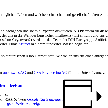
em täglichen Leben und welche technischen und gesellschaftlichen Änd
d nachgehen und sie mit Experten diskutieren. Als Plattform für dies
r uns in die Welt der künstlichen Intelligenz (KI) entführt und uns u.
er schon Gegenwart?) wird uns das Team der DIN Fachgruppe Artificial 
ierten Firma
Artifact
mit ihrem fundierten Wissen begleiten.
m solothurnischen Kino Uferbau statt. Wir freuen uns auf einen anreg
en
queo swiss AG
und
CSA Engineering AG
für ihre Unterstützung ga
Im Uferbau
uai 10
urn
,
4500
Schweiz
Google Karte anzeigen
altungsort-Website anzeigen