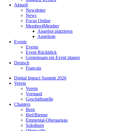
Aktuell
Newsletter
News
Focus Online
Member4Member
Angebot platzieren
Angebote
Events
Events
Event Rückblick
Gemeinsam ein Event planen
Deutsch
Français
Digital Impact Summit 2026
Verein
Verein
Vorstand
Geschäftsstelle
Chapters
Bern
Biel/Bienne
Emmental-Oberaargau
Solothurn
Oberwallis