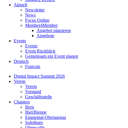
Aktuell
Newsletter
News
Focus Online
Member4Member
Angebot platzieren
Angebote
Events
Events
Event Rückblick
Gemeinsam ein Event planen
Deutsch
Français
Digital Impact Summit 2026
Verein
Verein
Vorstand
Geschäftsstelle
Chapters
Bern
Biel/Bienne
Emmental-Oberaargau
Solothurn
Oberwallis