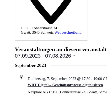
C.F.L. Lohnerstrasse 24
Gwatt
,
3645
Schweiz
Wegbeschreibung
Veranstaltungen an diesem veranstal
07.09.2023
 - 
07.08.2026
Datum
September 2023
wählen.
DO.
7
Donnerstag, 7. September, 2023 @ 17:30
-
19:00
C
WRT Digital – Geschäftsprozesse digitalisieren
Nexplore AG
C.F.L. Lohnerstrasse 24, Gwatt, Schw