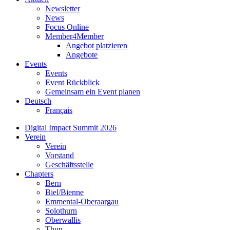
Newsletter
News
Focus Online
Member4Member
Angebot platzieren
Angebote
Events
Events
Event Rückblick
Gemeinsam ein Event planen
Deutsch
Français
Digital Impact Summit 2026
Verein
Verein
Vorstand
Geschäftsstelle
Chapters
Bern
Biel/Bienne
Emmental-Oberaargau
Solothurn
Oberwallis
Thun