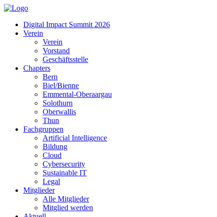
Zum
Inhalt
Digital Impact Summit 2026
springen
Verein
Verein
Vorstand
Geschäftsstelle
Chapters
Bern
Biel/Bienne
Emmental-Oberaargau
Solothurn
Oberwallis
Thun
Fachgruppen
Artificial Intelligence
Bildung
Cloud
Cybersecurity
Sustainable IT
Legal
Mitglieder
Alle Mitglieder
Mitglied werden
Aktuell