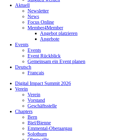
Aktuell
Newsletter
News
Focus Online
Member4Member
Angebot platzieren
Angebote
Events
Events
Event Rückblick
Gemeinsam ein Event planen
Deutsch
Français
Digital Impact Summit 2026
Verein
Verein
Vorstand
Geschäftsstelle
Chapters
Bern
Biel/Bienne
Emmental-Oberaargau
Solothurn
Oberwallis