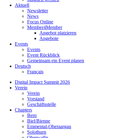
Aktuell
Newsletter
News
Focus Online
Member4Member
Angebot platzieren
Angebote
Events
Events
Event Rückblick
Gemeinsam ein Event planen
Deutsch
Français
Digital Impact Summit 2026
Verein
Verein
Vorstand
Geschäftsstelle
Chapters
Bern
Biel/Bienne
Emmental-Oberaargau
Solothurn
Oberwallis