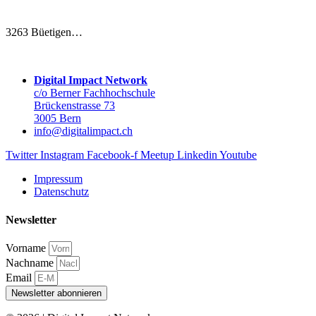
3263 Büetigen…
Digital Impact Network
c/o Berner Fachhochschule
Brückenstrasse 73
3005 Bern
info@digitalimpact.ch
Twitter
Instagram
Facebook-f
Meetup
Linkedin
Youtube
Impressum
Datenschutz
Newsletter
Vorname
Nachname
Email
Newsletter abonnieren