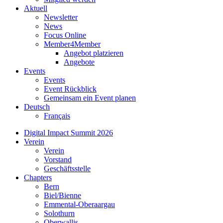
Aktuell
Newsletter
News
Focus Online
Member4Member
Angebot platzieren
Angebote
Events
Events
Event Rückblick
Gemeinsam ein Event planen
Deutsch
Français
Digital Impact Summit 2026
Verein
Verein
Vorstand
Geschäftsstelle
Chapters
Bern
Biel/Bienne
Emmental-Oberaargau
Solothurn
Oberwallis