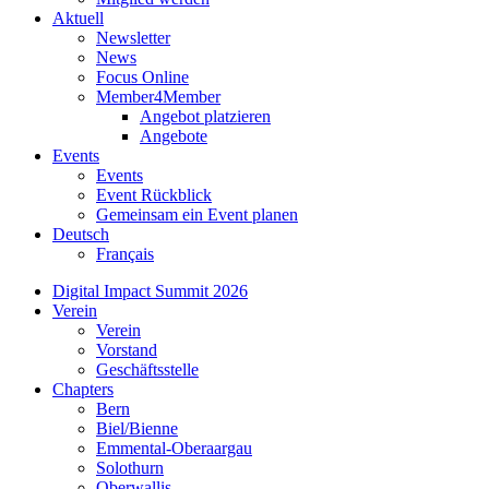
Aktuell
Newsletter
News
Focus Online
Member4Member
Angebot platzieren
Angebote
Events
Events
Event Rückblick
Gemeinsam ein Event planen
Deutsch
Français
Digital Impact Summit 2026
Verein
Verein
Vorstand
Geschäftsstelle
Chapters
Bern
Biel/Bienne
Emmental-Oberaargau
Solothurn
Oberwallis