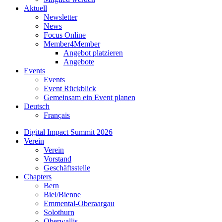
Aktuell
Newsletter
News
Focus Online
Member4Member
Angebot platzieren
Angebote
Events
Events
Event Rückblick
Gemeinsam ein Event planen
Deutsch
Français
Digital Impact Summit 2026
Verein
Verein
Vorstand
Geschäftsstelle
Chapters
Bern
Biel/Bienne
Emmental-Oberaargau
Solothurn
Oberwallis