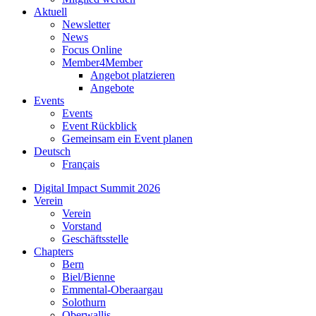
Aktuell
Newsletter
News
Focus Online
Member4Member
Angebot platzieren
Angebote
Events
Events
Event Rückblick
Gemeinsam ein Event planen
Deutsch
Français
Digital Impact Summit 2026
Verein
Verein
Vorstand
Geschäftsstelle
Chapters
Bern
Biel/Bienne
Emmental-Oberaargau
Solothurn
Oberwallis