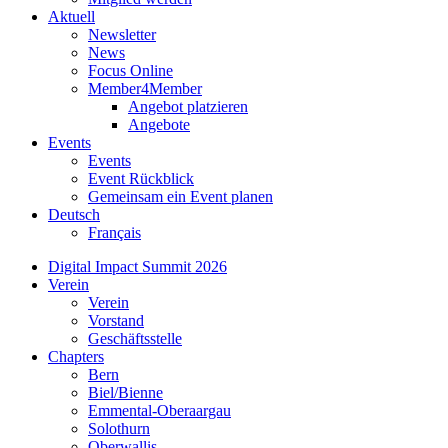
Aktuell
Newsletter
News
Focus Online
Member4Member
Angebot platzieren
Angebote
Events
Events
Event Rückblick
Gemeinsam ein Event planen
Deutsch
Français
Digital Impact Summit 2026
Verein
Verein
Vorstand
Geschäftsstelle
Chapters
Bern
Biel/Bienne
Emmental-Oberaargau
Solothurn
Oberwallis