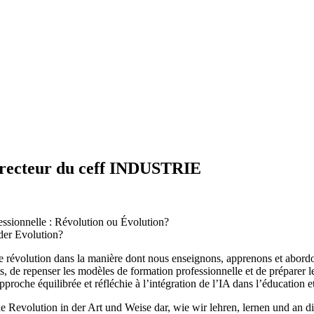
irecteur du ceff INDUSTRIE
essionnelle : Révolution ou Évolution?
der Evolution?
e révolution dans la manière dont nous enseignons, apprenons et abordons
, de repenser les modèles de formation professionnelle et de préparer l
pproche équilibrée et réfléchie à l’intégration de l’IA dans l’éducation e
e Revolution in der Art und Weise dar, wie wir lehren, lernen und an d