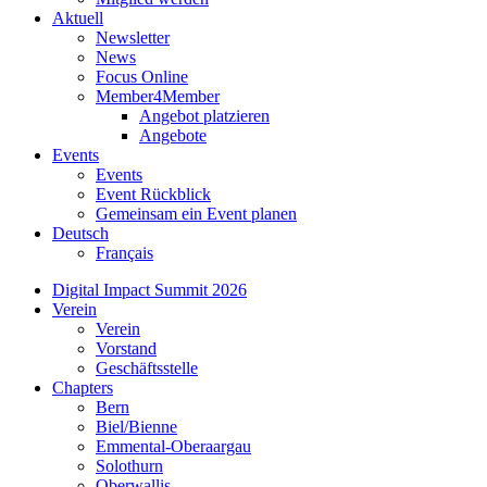
Aktuell
Newsletter
News
Focus Online
Member4Member
Angebot platzieren
Angebote
Events
Events
Event Rückblick
Gemeinsam ein Event planen
Deutsch
Français
Digital Impact Summit 2026
Verein
Verein
Vorstand
Geschäftsstelle
Chapters
Bern
Biel/Bienne
Emmental-Oberaargau
Solothurn
Oberwallis