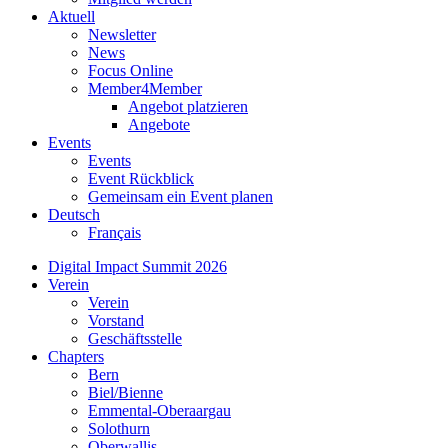
Aktuell
Newsletter
News
Focus Online
Member4Member
Angebot platzieren
Angebote
Events
Events
Event Rückblick
Gemeinsam ein Event planen
Deutsch
Français
Digital Impact Summit 2026
Verein
Verein
Vorstand
Geschäftsstelle
Chapters
Bern
Biel/Bienne
Emmental-Oberaargau
Solothurn
Oberwallis