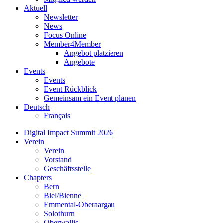
Aktuell
Newsletter
News
Focus Online
Member4Member
Angebot platzieren
Angebote
Events
Events
Event Rückblick
Gemeinsam ein Event planen
Deutsch
Français
Digital Impact Summit 2026
Verein
Verein
Vorstand
Geschäftsstelle
Chapters
Bern
Biel/Bienne
Emmental-Oberaargau
Solothurn
Oberwallis