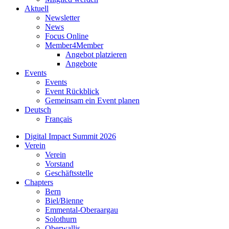
Aktuell
Newsletter
News
Focus Online
Member4Member
Angebot platzieren
Angebote
Events
Events
Event Rückblick
Gemeinsam ein Event planen
Deutsch
Français
Digital Impact Summit 2026
Verein
Verein
Vorstand
Geschäftsstelle
Chapters
Bern
Biel/Bienne
Emmental-Oberaargau
Solothurn
Oberwallis