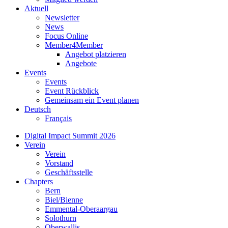
Aktuell
Newsletter
News
Focus Online
Member4Member
Angebot platzieren
Angebote
Events
Events
Event Rückblick
Gemeinsam ein Event planen
Deutsch
Français
Digital Impact Summit 2026
Verein
Verein
Vorstand
Geschäftsstelle
Chapters
Bern
Biel/Bienne
Emmental-Oberaargau
Solothurn
Oberwallis