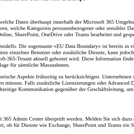
 welche Daten überhaupt innerhalb der Microsoft 365 Umgebu
ren, welche Kategorien personenbezogener oder sensibler Da
nline, SharePoint, OneDrive oder Teams bearbeitet und gespe
odells. Die sogennante «EU Data Boundary» ist bereits in vi
enz einzelner Benutzer oder zusätzliche Dienste, kann jedoc
oft-365-Tenant aktuell gehostet wird. Diese Information find
dlage für sämtliche Massnahmen.
orische Aspekte frühzeitig zu berücksichtigen. Unternehmen 
den müssen. Falls zusätzliche Lizenzierungen oder Advanced
ürhzeitige Kommunikation gegenüber der Geschäftsleitung, u
oft 365 Admin Center überprüft werden. Melden Sie sich dazu 
dort, ob für Dienste wie Exchange, SharePoint und Teams ein 