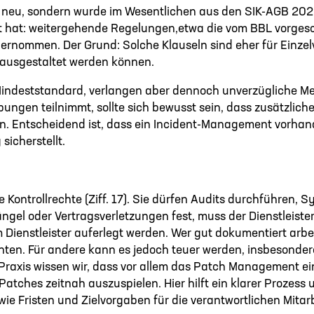
cht neu, sondern wurde im Wesentlichen aus den SIK-AGB 202
eigt hat: weitergehende Regelungen,etwa die vom BBL vorge
rnommen. Der Grund: Solche Klauseln sind eher für Einzelv
 ausgestaltet werden können.
en Mindeststandard, verlangen aber dennoch unverzüglich
bungen teilnimmt, sollte sich bewusst sein, dass zusätzlic
. Entscheidend ist, dass ein Incident-Management vorhande
icherstellt.
 Kontrollrechte (Ziff. 17). Sie dürfen Audits durchführen, 
gel oder Vertragsverletzungen fest, muss der Dienstleister
Dienstleister auferlegt werden. Wer gut dokumentiert arbei
chten. Für andere kann es jedoch teuer werden, insbesonder
 Praxis wissen wir, dass vor allem das Patch Management 
Patches zeitnah auszuspielen. Hier hilft ein klarer Prozess 
ie Fristen und Zielvorgaben für die verantwortlichen Mitar