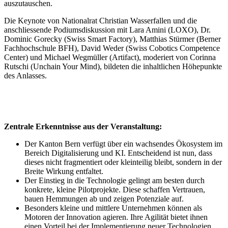
auszutauschen.
Die Keynote von Nationalrat Christian Wasserfallen und die
anschliessende Podiumsdiskussion mit Lara Amini (LOXO), Dr.
Dominic Gorecky (Swiss Smart Factory), Matthias Stürmer (Berner
Fachhochschule BFH), David Weder (Swiss Cobotics Competence
Center) und Michael Wegmüller (Artifact), moderiert von Corinna
Rutschi (Unchain Your Mind), bildeten die inhaltlichen Höhepunkte
des Anlasses.
Zentrale Erkenntnisse aus der Veranstaltung:
Der Kanton Bern verfügt über ein wachsendes Ökosystem im
Bereich Digitalisierung und KI. Entscheidend ist nun, dass
dieses nicht fragmentiert oder kleinteilig bleibt, sondern in der
Breite Wirkung entfaltet.
Der Einstieg in die Technologie gelingt am besten durch
konkrete, kleine Pilotprojekte. Diese schaffen Vertrauen,
bauen Hemmungen ab und zeigen Potenziale auf.
Besonders kleine und mittlere Unternehmen können als
Motoren der Innovation agieren. Ihre Agilität bietet ihnen
einen Vorteil bei der Implementierung neuer Technologien.