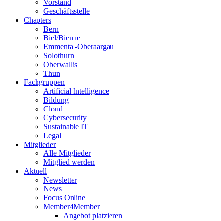
Vorstand
Geschäftsstelle
Chapters
Bern
Biel/Bienne
Emmental-Oberaargau
Solothurn
Oberwallis
Thun
Fachgruppen
Artificial Intelligence
Bildung
Cloud
Cybersecurity
Sustainable IT
Legal
Mitglieder
Alle Mitglieder
Mitglied werden
Aktuell
Newsletter
News
Focus Online
Member4Member
Angebot platzieren