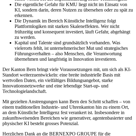
Die eigentliche Gefahr für KMU liegt nicht im Einsatz von
KI, sondern darin, deren Nutzen zu übersehen oder zu spät zu
erkennen.
Die Dynamik im Bereich Künstliche Intelligenz folgt
Plattformlogiken mit starken Skaleneffekten. Wer nicht
frühzeitig und konsequent investiert, läuft Gefahr, abgehängt
zu werden.
Kapital und Talente sind grundsätzlich vorhanden. Was
vielerorts fehlt, ist unternehmerischer Mut und strategisches
Führungsverhalten – also Menschen, die Verantwortung
übernehmen und langfristig in Innovation investieren.
Der Kanton Bern bringt viele Voraussetzungen mit, um sich als KI-
Standort weiterzuentwickeln: eine breite industrielle Basis mit
wertvollen Daten, ein vielfältiges Bildungsangebot, starke
Innovationsnetzwerke und eine lebendige Start-up- und
Technologielandschaft.
Mit gezielten Anstrengungen kann Bern den Schritt schaffen – von
einem traditionellen Industrie- und Uhrenkanton hin zu einem Ort,
an dem Künstliche Intelligenz fest verankert ist. Insbesondere in
zukunftsweisenden Bereichen wie generativer, agentenbasierter und
physischer KI besteht grosses Potenzial.
Herzlichen Dank an die BERNEXPO GROUPE für die