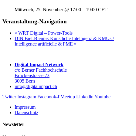
Mittwoch, 25. November @ 17:00
–
19:00
CET
Veranstaltung-Navigation
«
WRT Digital – Power-Tools
DIN Biel-Bienne: Künstliche Intelligenz & KMUs /
Intelligence artificielle & PME
»
Digital Impact Network
c/o Berner Fachhochschule
Brückenstrasse 73
3005 Bern
info@digitalimpact.ch
Twitter
Instagram
Facebook-f
Meetup
Linkedin
Youtube
Impressum
Datenschutz
Newsletter