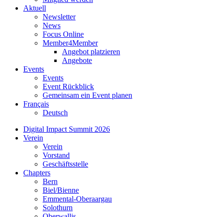
Aktuell
Newsletter
News
Focus Online
Member4Member
Angebot platzieren
Angebote
Events
Events
Event Rückblick
Gemeinsam ein Event planen
Français
Deutsch
Digital Impact Summit 2026
Verein
Verein
Vorstand
Geschäftsstelle
Chapters
Bern
Biel/Bienne
Emmental-Oberaargau
Solothurn
Oberwallis