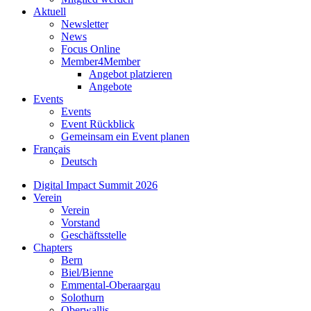
Aktuell
Newsletter
News
Focus Online
Member4Member
Angebot platzieren
Angebote
Events
Events
Event Rückblick
Gemeinsam ein Event planen
Français
Deutsch
Digital Impact Summit 2026
Verein
Verein
Vorstand
Geschäftsstelle
Chapters
Bern
Biel/Bienne
Emmental-Oberaargau
Solothurn
Oberwallis