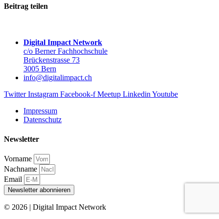
Beitrag teilen
Digital Impact Network
c/o Berner Fachhochschule
Brückenstrasse 73
3005 Bern
info@digitalimpact.ch
Twitter
Instagram
Facebook-f
Meetup
Linkedin
Youtube
Impressum
Datenschutz
Newsletter
Vorname
Nachname
Email
Newsletter abonnieren
© 2026 | Digital Impact Network