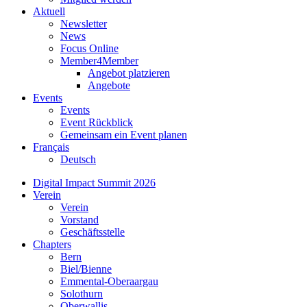
Aktuell
Newsletter
News
Focus Online
Member4Member
Angebot platzieren
Angebote
Events
Events
Event Rückblick
Gemeinsam ein Event planen
Français
Deutsch
Digital Impact Summit 2026
Verein
Verein
Vorstand
Geschäftsstelle
Chapters
Bern
Biel/Bienne
Emmental-Oberaargau
Solothurn
Oberwallis