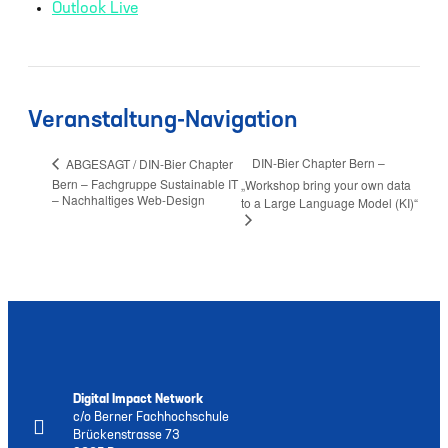
Outlook Live
Veranstaltung-Navigation
DIN-Bier Chapter Bern –
ABGESAGT / DIN-Bier Chapter
Bern – Fachgruppe Sustainable IT
„Workshop bring your own data
– Nachhaltiges Web-Design
to a Large Language Model (KI)“
Digital Impact Network
c/o Berner Fachhochschule
Brückenstrasse 73