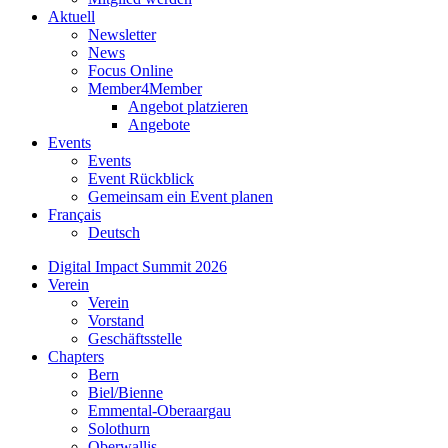
Aktuell
Newsletter
News
Focus Online
Member4Member
Angebot platzieren
Angebote
Events
Events
Event Rückblick
Gemeinsam ein Event planen
Français
Deutsch
Digital Impact Summit 2026
Verein
Verein
Vorstand
Geschäftsstelle
Chapters
Bern
Biel/Bienne
Emmental-Oberaargau
Solothurn
Oberwallis