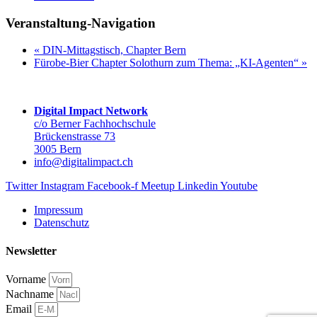
Veranstaltung-Navigation
«
DIN-Mittagstisch, Chapter Bern
Fürobe-Bier Chapter Solothurn zum Thema: „KI-Agenten“
»
Digital Impact Network
c/o Berner Fachhochschule
Brückenstrasse 73
3005 Bern
info@digitalimpact.ch
Twitter
Instagram
Facebook-f
Meetup
Linkedin
Youtube
Impressum
Datenschutz
Newsletter
Vorname
Nachname
Email