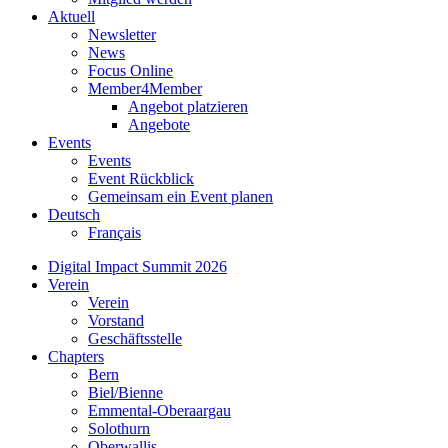
Aktuell
Newsletter
News
Focus Online
Member4Member
Angebot platzieren
Angebote
Events
Events
Event Rückblick
Gemeinsam ein Event planen
Deutsch
Français
Digital Impact Summit 2026
Verein
Verein
Vorstand
Geschäftsstelle
Chapters
Bern
Biel/Bienne
Emmental-Oberaargau
Solothurn
Oberwallis