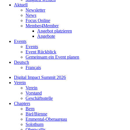
Aktuell
Newsletter
News
Focus Online
Member4Member
Angebot platzieren
Angebote
Events
Events
Event Rückblick
Gemeinsam ein Event planen
Deutsch
Français
Digital Impact Summit 2026
Verein
Verein
Vorstand
Geschäftsstelle
Chapters
Bern
Biel/Bienne
Emmental-Oberaargau
Solothurn
Oberwallis