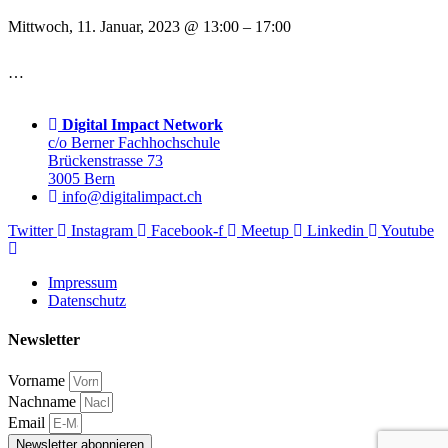
Mittwoch, 11. Januar, 2023
@
13:00
–
17:00
…
Digital Impact Network
c/o Berner Fachhochschule
Brückenstrasse 73
3005 Bern
info@digitalimpact.ch
Twitter
Instagram
Facebook-f
Meetup
Linkedin
Youtube
Impressum
Datenschutz
Newsletter
Vorname
Nachname
Email
Newsletter abonnieren