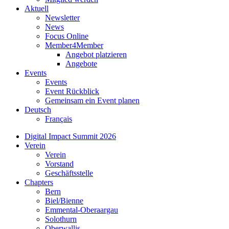
Aktuell
Newsletter
News
Focus Online
Member4Member
Angebot platzieren
Angebote
Events
Events
Event Rückblick
Gemeinsam ein Event planen
Deutsch
Français
Digital Impact Summit 2026
Verein
Verein
Vorstand
Geschäftsstelle
Chapters
Bern
Biel/Bienne
Emmental-Oberaargau
Solothurn
Oberwallis