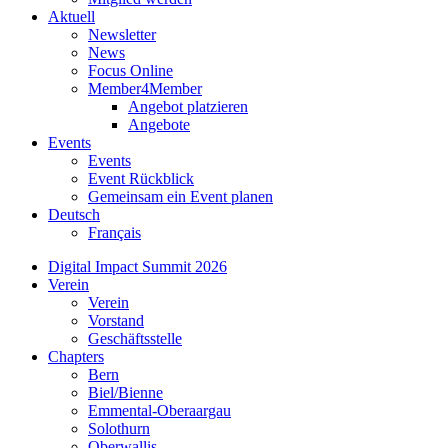
Aktuell
Newsletter
News
Focus Online
Member4Member
Angebot platzieren
Angebote
Events
Events
Event Rückblick
Gemeinsam ein Event planen
Deutsch
Français
Digital Impact Summit 2026
Verein
Verein
Vorstand
Geschäftsstelle
Chapters
Bern
Biel/Bienne
Emmental-Oberaargau
Solothurn
Oberwallis