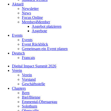
Aktuell
Newsletter
News
Focus Online
Member4Member
Angebot platzieren
Angebote
Events
Events
Event Rückblick
Gemeinsam ein Event planen
Deutsch
Français
Digital Impact Summit 2026
Verein
Verein
Vorstand
Geschäftsstelle
Chapters
Bern
Biel/Bienne
Emmental-Oberaargau
Solothurn
Oberwallis