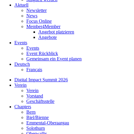
Aktuell
Newsletter
News
Focus Online
Member4Member
Angebot platzieren
Angebote
Events
Events
Event Rückblick
Gemeinsam ein Event planen
Deutsch
Français
Digital Impact Summit 2026
Verein
Verein
Vorstand
Geschäftsstelle
Chapters
Bern
Biel/Bienne
Emmental-Oberaargau
Solothurn
Oberwallis