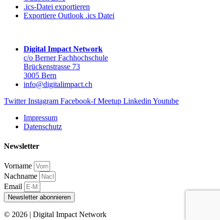
.ics-Datei exportieren
Exportiere Outlook .ics Datei
Digital Impact Network
c/o Berner Fachhochschule
Brückenstrasse 73
3005 Bern
info@digitalimpact.ch
Twitter
Instagram
Facebook-f
Meetup
Linkedin
Youtube
Impressum
Datenschutz
Newsletter
Vorname
Nachname
Email
Newsletter abonnieren
© 2026 | Digital Impact Network