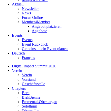
Aktuell
Newsletter
News
Focus Online
Member4Member
Angebot platzieren
Angebote
Events
Events
Event Rückblick
Gemeinsam ein Event planen
Deutsch
Français
Digital Impact Summit 2026
Verein
Verein
Vorstand
Geschäftsstelle
Chapters
Bern
Biel/Bienne
Emmental-Oberaargau
Solothurn
Oberwallis