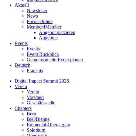
Aktuell
Newsletter
News
Focus Online
Member4Member
Angebot platzieren
Angebote
Events
Events
Event Rückblick
Gemeinsam ein Event planen
Deutsch
Français
Digital Impact Summit 2026
Verein
Verein
Vorstand
Geschäftsstelle
Chapters
Bern
Biel/Bienne
Emmental-Oberaargau
Solothurn
Oberwallis