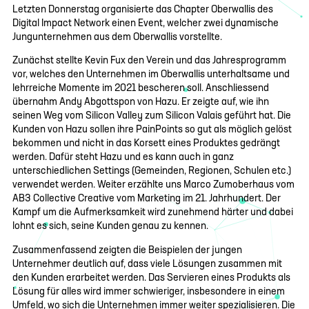
Letzten Donnerstag organisierte das Chapter Oberwallis des
Digital Impact Network einen Event, welcher zwei dynamische
Jungunternehmen aus dem Oberwallis vorstellte.
Zunächst stellte Kevin Fux den Verein und das Jahresprogramm
vor, welches den Unternehmen im Oberwallis unterhaltsame und
lehrreiche Momente im 2021 bescheren soll. Anschliessend
übernahm Andy Abgottspon von Hazu. Er zeigte auf, wie ihn
seinen Weg vom Silicon Valley zum Silicon Valais geführt hat. Die
Kunden von Hazu sollen ihre PainPoints so gut als möglich gelöst
bekommen und nicht in das Korsett eines Produktes gedrängt
werden. Dafür steht Hazu und es kann auch in ganz
unterschiedlichen Settings (Gemeinden, Regionen, Schulen etc.)
verwendet werden. Weiter erzählte uns Marco Zumoberhaus vom
AB3 Collective Creative vom Marketing im 21. Jahrhundert. Der
Kampf um die Aufmerksamkeit wird zunehmend härter und dabei
lohnt es sich, seine Kunden genau zu kennen.
Zusammenfassend zeigten die Beispielen der jungen
Unternehmer deutlich auf, dass viele Lösungen zusammen mit
den Kunden erarbeitet werden. Das Servieren eines Produkts als
Lösung für alles wird immer schwieriger, insbesondere in einem
Umfeld, wo sich die Unternehmen immer weiter spezialisieren. Die